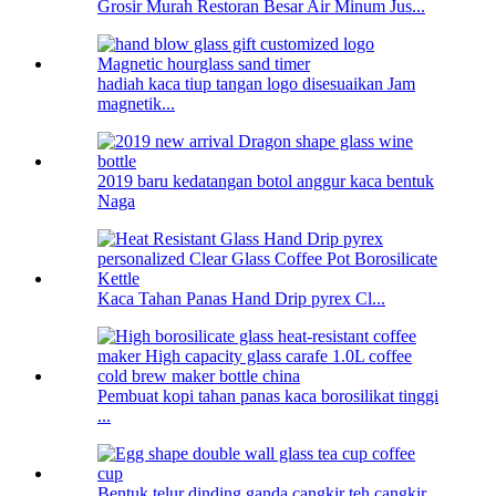
Grosir Murah Restoran Besar Air Minum Jus...
hadiah kaca tiup tangan logo disesuaikan Jam
magnetik...
2019 baru kedatangan botol anggur kaca bentuk
Naga
Kaca Tahan Panas Hand Drip pyrex Cl...
Pembuat kopi tahan panas kaca borosilikat tinggi
...
Bentuk telur dinding ganda cangkir teh cangkir