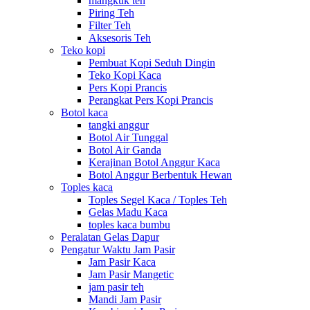
mangkuk teh
Piring Teh
Filter Teh
Aksesoris Teh
Teko kopi
Pembuat Kopi Seduh Dingin
Teko Kopi Kaca
Pers Kopi Prancis
Perangkat Pers Kopi Prancis
Botol kaca
tangki anggur
Botol Air Tunggal
Botol Air Ganda
Kerajinan Botol Anggur Kaca
Botol Anggur Berbentuk Hewan
Toples kaca
Toples Segel Kaca / Toples Teh
Gelas Madu Kaca
toples kaca bumbu
Peralatan Gelas Dapur
Pengatur Waktu Jam Pasir
Jam Pasir Kaca
Jam Pasir Mangetic
jam pasir teh
Mandi Jam Pasir