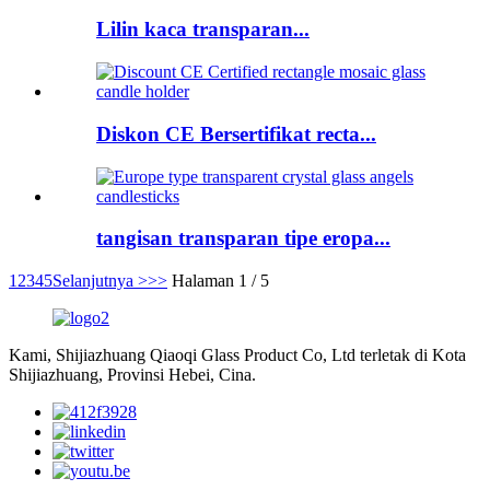
Lilin kaca transparan...
Diskon CE Bersertifikat recta...
tangisan transparan tipe eropa...
1
2
3
4
5
Selanjutnya >
>>
Halaman 1 / 5
Kami, Shijiazhuang Qiaoqi Glass Product Co, Ltd terletak di Kota
Shijiazhuang, Provinsi Hebei, Cina.