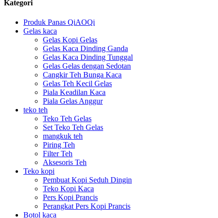
Kategori
Produk Panas QiAOQi
Gelas kaca
Gelas Kopi Gelas
Gelas Kaca Dinding Ganda
Gelas Kaca Dinding Tunggal
Gelas Gelas dengan Sedotan
Cangkir Teh Bunga Kaca
Gelas Teh Kecil Gelas
Piala Keadilan Kaca
Piala Gelas Anggur
teko teh
Teko Teh Gelas
Set Teko Teh Gelas
mangkuk teh
Piring Teh
Filter Teh
Aksesoris Teh
Teko kopi
Pembuat Kopi Seduh Dingin
Teko Kopi Kaca
Pers Kopi Prancis
Perangkat Pers Kopi Prancis
Botol kaca