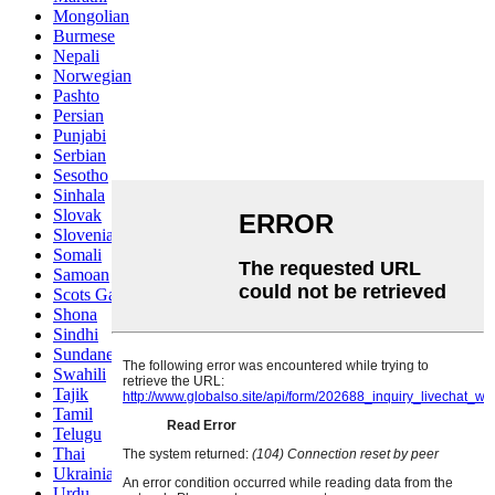
Mongolian
Burmese
Nepali
Norwegian
Pashto
Persian
Punjabi
Serbian
Sesotho
Sinhala
Slovak
Slovenian
Somali
Samoan
Scots Gaelic
Shona
Sindhi
Sundanese
Swahili
Tajik
Tamil
Telugu
Thai
Ukrainian
Urdu