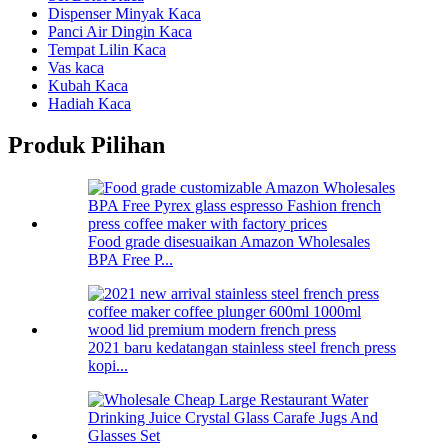
Dispenser Minyak Kaca
Panci Air Dingin Kaca
Tempat Lilin Kaca
Vas kaca
Kubah Kaca
Hadiah Kaca
Produk Pilihan
Food grade disesuaikan Amazon Wholesales
BPA Free P...
2021 baru kedatangan stainless steel french press
kopi...