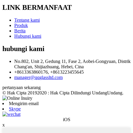
LINK BERMANFAAT
Tentang kami
Produk
Berita
Hubungi kami
hubungi kami
No.802, Unit 2, Gedung 11, Fase 2, Aobei-Gongyuan, Distrik
Chang'an, Shijiazhuang, Hebei, Cina
+8613363860176, +8613223455645
manager@qqglassltd.com
pertanyaan sekarang
© Hak Cipta 20192020 : Hak Cipta Dilindungi UndangUndang.
Mengirim email
Skype
iOS
x