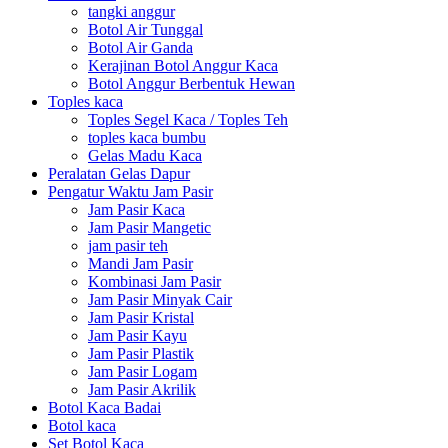
tangki anggur
Botol Air Tunggal
Botol Air Ganda
Kerajinan Botol Anggur Kaca
Botol Anggur Berbentuk Hewan
Toples kaca
Toples Segel Kaca / Toples Teh
toples kaca bumbu
Gelas Madu Kaca
Peralatan Gelas Dapur
Pengatur Waktu Jam Pasir
Jam Pasir Kaca
Jam Pasir Mangetic
jam pasir teh
Mandi Jam Pasir
Kombinasi Jam Pasir
Jam Pasir Minyak Cair
Jam Pasir Kristal
Jam Pasir Kayu
Jam Pasir Plastik
Jam Pasir Logam
Jam Pasir Akrilik
Botol Kaca Badai
Botol kaca
Set Botol Kaca