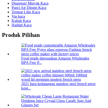
Dispenser Minyak Kaca
Panci Air Dingin Kaca
Tempat Lilin Kaca
Vas kaca
Kubah Kaca
Hadiah Kaca
Produk Pilihan
Food grade disesuaikan Amazon Wholesales
BPA Free P...
2021 baru kedatangan stainless steel french press
kopi...