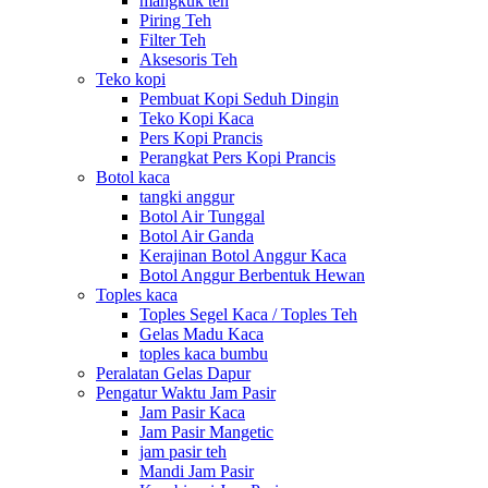
mangkuk teh
Piring Teh
Filter Teh
Aksesoris Teh
Teko kopi
Pembuat Kopi Seduh Dingin
Teko Kopi Kaca
Pers Kopi Prancis
Perangkat Pers Kopi Prancis
Botol kaca
tangki anggur
Botol Air Tunggal
Botol Air Ganda
Kerajinan Botol Anggur Kaca
Botol Anggur Berbentuk Hewan
Toples kaca
Toples Segel Kaca / Toples Teh
Gelas Madu Kaca
toples kaca bumbu
Peralatan Gelas Dapur
Pengatur Waktu Jam Pasir
Jam Pasir Kaca
Jam Pasir Mangetic
jam pasir teh
Mandi Jam Pasir