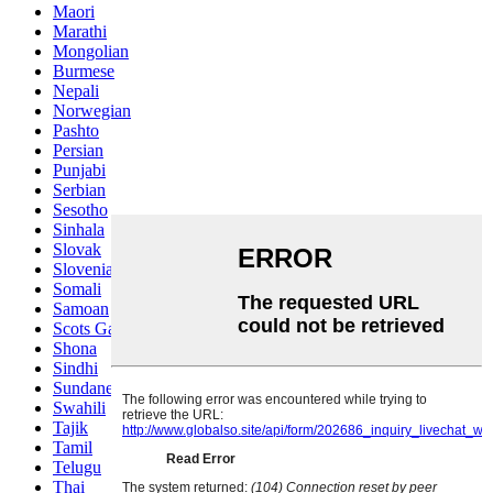
Maori
Marathi
Mongolian
Burmese
Nepali
Norwegian
Pashto
Persian
Punjabi
Serbian
Sesotho
Sinhala
Slovak
Slovenian
Somali
Samoan
Scots Gaelic
Shona
Sindhi
Sundanese
Swahili
Tajik
Tamil
Telugu
Thai