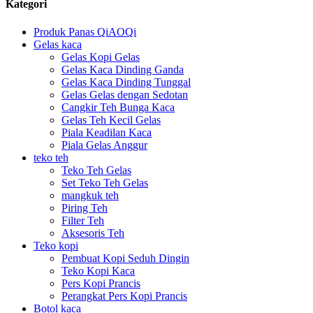
Kategori
Produk Panas QiAOQi
Gelas kaca
Gelas Kopi Gelas
Gelas Kaca Dinding Ganda
Gelas Kaca Dinding Tunggal
Gelas Gelas dengan Sedotan
Cangkir Teh Bunga Kaca
Gelas Teh Kecil Gelas
Piala Keadilan Kaca
Piala Gelas Anggur
teko teh
Teko Teh Gelas
Set Teko Teh Gelas
mangkuk teh
Piring Teh
Filter Teh
Aksesoris Teh
Teko kopi
Pembuat Kopi Seduh Dingin
Teko Kopi Kaca
Pers Kopi Prancis
Perangkat Pers Kopi Prancis
Botol kaca