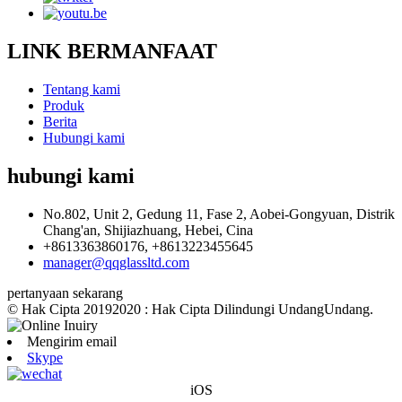
LINK BERMANFAAT
Tentang kami
Produk
Berita
Hubungi kami
hubungi kami
No.802, Unit 2, Gedung 11, Fase 2, Aobei-Gongyuan, Distrik
Chang'an, Shijiazhuang, Hebei, Cina
+8613363860176, +8613223455645
manager@qqglassltd.com
pertanyaan sekarang
© Hak Cipta 20192020 : Hak Cipta Dilindungi UndangUndang.
Mengirim email
Skype
iOS