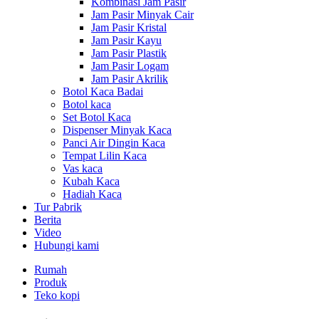
Kombinasi Jam Pasir
Jam Pasir Minyak Cair
Jam Pasir Kristal
Jam Pasir Kayu
Jam Pasir Plastik
Jam Pasir Logam
Jam Pasir Akrilik
Botol Kaca Badai
Botol kaca
Set Botol Kaca
Dispenser Minyak Kaca
Panci Air Dingin Kaca
Tempat Lilin Kaca
Vas kaca
Kubah Kaca
Hadiah Kaca
Tur Pabrik
Berita
Video
Hubungi kami
Rumah
Produk
Teko kopi