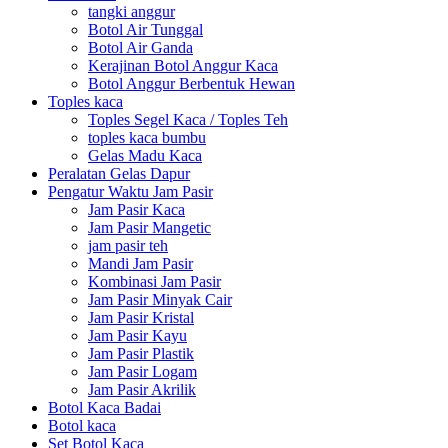
tangki anggur
Botol Air Tunggal
Botol Air Ganda
Kerajinan Botol Anggur Kaca
Botol Anggur Berbentuk Hewan
Toples kaca
Toples Segel Kaca / Toples Teh
toples kaca bumbu
Gelas Madu Kaca
Peralatan Gelas Dapur
Pengatur Waktu Jam Pasir
Jam Pasir Kaca
Jam Pasir Mangetic
jam pasir teh
Mandi Jam Pasir
Kombinasi Jam Pasir
Jam Pasir Minyak Cair
Jam Pasir Kristal
Jam Pasir Kayu
Jam Pasir Plastik
Jam Pasir Logam
Jam Pasir Akrilik
Botol Kaca Badai
Botol kaca
Set Botol Kaca