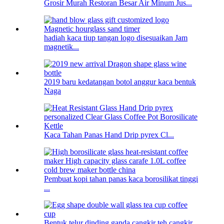
Grosir Murah Restoran Besar Air Minum Jus...
hadiah kaca tiup tangan logo disesuaikan Jam
magnetik...
2019 baru kedatangan botol anggur kaca bentuk
Naga
Kaca Tahan Panas Hand Drip pyrex Cl...
Pembuat kopi tahan panas kaca borosilikat tinggi
...
Bentuk telur dinding ganda cangkir teh cangkir